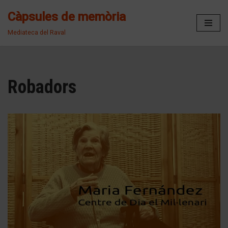
Càpsules de memòria
Vés
Mediateca del Raval
al
contingut
Robadors