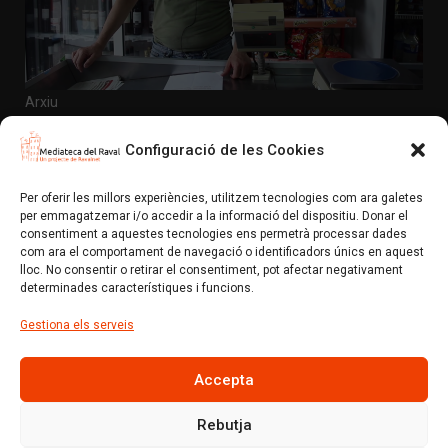
Arxiu
La Nova plaça Folch i Torres – Parlen els comerços –
Autoservicios Muñoz
Configuració de les Cookies
En aquesta ocasió parlem amb Paco Muñoz, propietari
del comerç «Autoservicios Muñoz». Ens parla de c…
Per oferir les millors experiències, utilitzem tecnologies com ara galetes
per emmagatzemar i/o accedir a la informació del dispositiu. Donar el
Mediateca del Raval (Un projecte de colectic.coop)
consentiment a aquestes tecnologies ens permetrà processar dades
com ara el comportament de navegació o identificadors únics en aquest
Avís Legal
Política de privacitat i normes d’ús
lloc. No consentir o retirar el consentiment, pot afectar negativament
Política de xarxes socials
Política de cookies (EU)
determinades característiques i funcions.
Gestiona els serveis
Amb el suport de:
Accepta
Rebutja