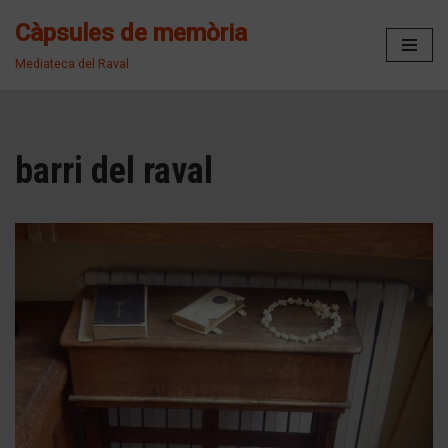
Càpsules de memòria
Vés
Mediateca del Raval
al
contingut
barri del raval