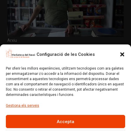
Arxiu
La Nova plaça Folch i Torres – Parlen els comerços –
Autoservicios Muñoz
Configuració de les Cookies
En aquesta ocasió parlem amb Paco Muñoz, propietari
del comerç «Autoservicios Muñoz». Ens parla de c…
Per oferir les millors experiències, utilitzem tecnologies com ara galetes
per emmagatzemar i/o accedir a la informació del dispositiu. Donar el
Mediateca del Raval (Un projecte de colectic.coop)
consentiment a aquestes tecnologies ens permetrà processar dades
com ara el comportament de navegació o identificadors únics en aquest
Avís Legal
Política de privacitat i normes d’ús
lloc. No consentir o retirar el consentiment, pot afectar negativament
Política de xarxes socials
Política de cookies (EU)
determinades característiques i funcions.
Gestiona els serveis
Amb el suport de:
Accepta