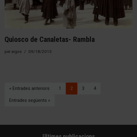
Quiosco de Canaletas- Rambla
per
argos
09/18/2015
« Entrades anteriors
1
2
3
4
Entrades següents »
Ultimes publicacions