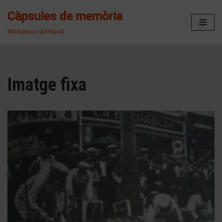
Càpsules de memòria
Vés
Mediateca del Raval
al
contingut
Imatge fixa