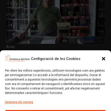
Arxiu
La Nova plaça Folch i Torres – Parlen els comerços –
Autoservicios Muñoz
Configuració de les Cookies
En aquesta ocasió parlem amb Paco Muñoz, propietari
del comerç «Autoservicios Muñoz». Ens parla de c…
Per oferir les millors experiències, utilitzem tecnologies com ara galetes
per emmagatzemar i/o accedir a la informació del dispositiu. Donar el
Mediateca del Raval (Un projecte de colectic.coop)
consentiment a aquestes tecnologies ens permetrà processar dades
com ara el comportament de navegació o identificadors únics en aquest
Avís Legal
Política de privacitat i normes d’ús
lloc. No consentir o retirar el consentiment, pot afectar negativament
Política de xarxes socials
Política de cookies (EU)
determinades característiques i funcions.
Gestiona els serveis
Amb el suport de: