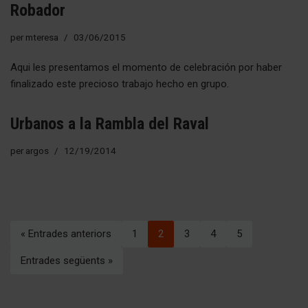
Robador
per
mteresa
03/06/2015
Aqui les presentamos el momento de celebración por haber
finalizado este precioso trabajo hecho en grupo.
Urbanos a la Rambla del Raval
per
argos
12/19/2014
« Entrades anteriors
1
2
3
4
5
Entrades següents »