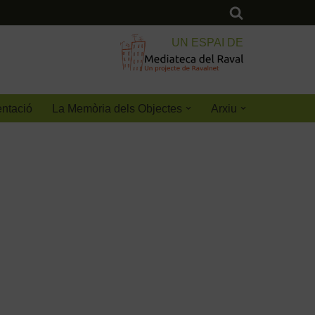
UN ESPAI DE
ntació
La Memòria dels Objectes
Arxiu