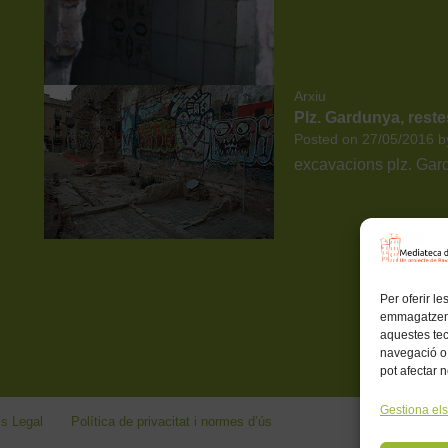
Arxiu
Plz. Gardunya, rest
Posted on
27/05/2016
b
excavacions plz. Gar
Per oferir l
emmagatzemar
aquestes te
navegació o 
pot afectar 
Gestiona els
s Legal
Política de privacitat i normes d’ús