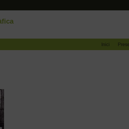
fica
Inici
Prese