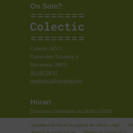
On Som?
Colectic, SCCL
Carrer dels Salvador, 6
Barcelona, 08001
93 442 58 67
mediateca@ravalnet.org
Horari
Dimecres i Divendres de 16:00 a 19:00
Mediateca del Raval (Un projecte de colectic.coop)
Aví
Política de xarxes socials
Política de cookies (EU)