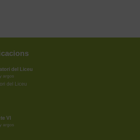
icacions
ori del Liceu
y
argos
ri del Liceu
te VI
y
argos