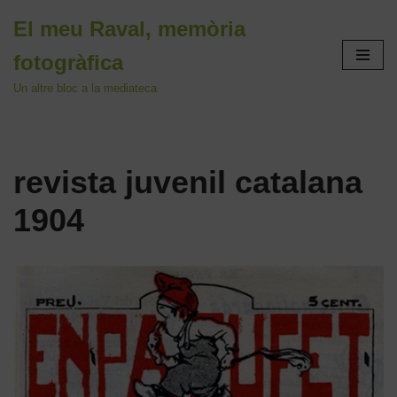
El meu Raval, memòria
Vés
fotogràfica
al
contingut
Un altre bloc a la mediateca
revista juvenil catalana
1904