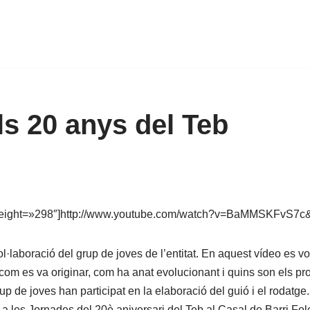
ls 20 anys del Teb
height=»298″]http://www.youtube.com/watch?v=BaMMSKFvS7c&f
l·laboració del grup de joves de l’entitat. En aquest vídeo es vol
 i com es va originar, com ha anat evolucionant i quins son els p
p de joves han participat en la elaboració del guió i el rodatge
 a les Jornades del 20è aniversari del Teb al Casal de Barri Folc