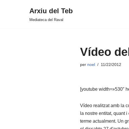
Arxiu del Teb
Vés
Mediateca del Raval
al
contingut
Vídeo de
per
noel
11/22/2012
[youtube width=»530″ 
Vídeo realitzat amb la co
la nostre entitat, quant
terme actualment. Un gru
el dissabte 27 d’octubre