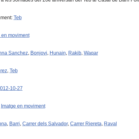
ument:
Teb
 en moviment
nna Sanchez
,
Bonjovi
,
Hunain
,
Rakib
,
Waqar
rez
,
Teb
012-10-27
,
Imatge en moviment
ona
,
Barri
,
Carrer dels Salvador
,
Carrer Riereta
,
Raval