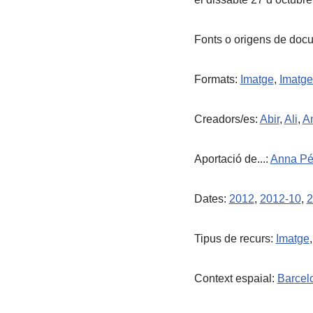
Fonts o origens de doc
Formats:
Imatge
,
Imatge
Creadors/es:
Abir
,
Ali
,
A
Aportació de...:
Anna Pé
Dates:
2012
,
2012-10
,
2
Tipus de recurs:
Imatge
Context espaial:
Barcel