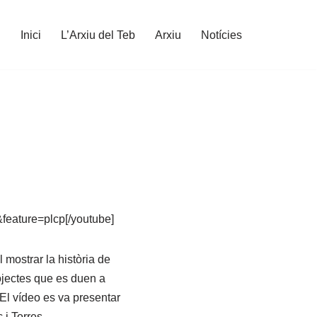
Inici
L’Arxiu del Teb
Arxiu
Notícies
eature=plcp[/youtube]
 mostrar la història de
rojectes que es duen a
.El vídeo es va presentar
 i Torres.