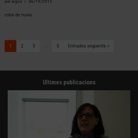
per
argos
06/19/2015
roba de nuvia
1
2
3
…
5
Entrades següents »
Ultimes publicacions