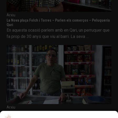
Arxiu
La Nova plaça Folch i Torres – Parlen els comerços – Peluquería
Qari
En aquesta ocasió parlem amb en Qari, un perruquer que
fa prop de 30 anys que viu al barri. La seva …
Arxiu
La Nova plaça Folch i Torres – Parlen els comerços –
Autoservicios Muñoz