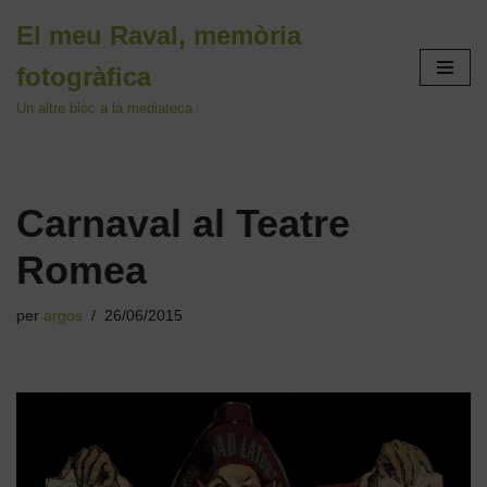
El meu Raval, memòria
Vés
fotogràfica
al
contingut
Un altre bloc a la mediateca
Carnaval al Teatre
Romea
per
argos
26/06/2015