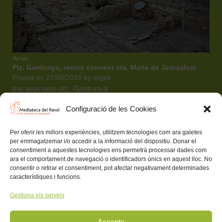
Arxiu
Plz. Gardunya, restes convent sta. Maria de Jerusalem
Posted on
27/05/2016
by
argos
excavacions plz. Gardunya
Configuració de les Cookies
Mediateca del Raval (Un projecte de colectic.coop)
Avís Legal
Política de privacitat i normes d’ús
Per oferir les millors experiències, utilitzem tecnologies com ara galetes
Política de xarxes socials
Política de cookies (EU)
per emmagatzemar i/o accedir a la informació del dispositiu. Donar el
consentiment a aquestes tecnologies ens permetrà processar dades com
Mediateca del Raval (Un projecte de
colectic.coop)
ara el comportament de navegació o identificadors únics en aquest lloc. No
consentir o retirar el consentiment, pot afectar negativament determinades
Avis Legal
-
Política de privacitat i normes d'ús
-
Política de
característiques i funcions.
xarxes socials
-
Política de Cookies
Gestiona els serveis
Amb el suport de:
Accepta