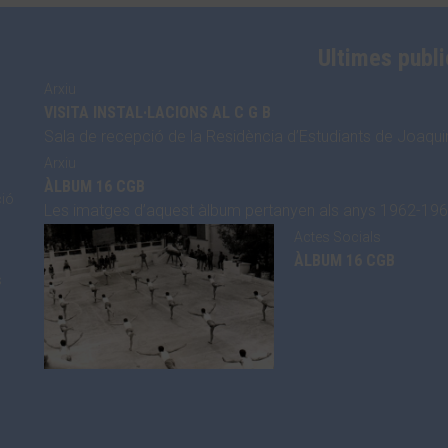
Ultimes publ
Arxiu
VISITA INSTAL·LACIONS AL C G B
Sala de recepció de la Residència d’Estudiants de Joaqu
Arxiu
ÀLBUM 16 CGB
ció
Les imatges d’aquest àlbum pertanyen als anys 1962-1963
Actes Socials
ÀLBUM 16 CGB
s