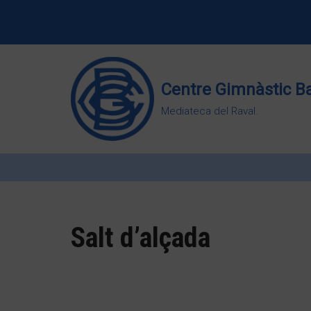
Vés
al
contingut
Centre Gimnàstic B
Mediateca del Raval.
Salt d’alçada