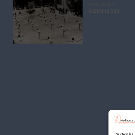
Actes Socials
ÀLBUM 16 CGB
s
Per oferir le