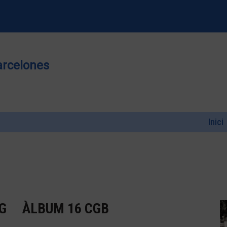
arcelones
Inici
 G
ÀLBUM 16 CGB