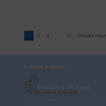
1
2
3
…
12
Entrades següe
Sobre el projecte:
El projecte de la Mediateca del Raval es basa en la crea