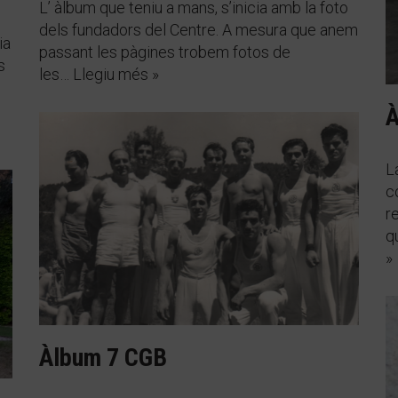
L’ àlbum que teniu a mans, s’inicia amb la foto
dels fundadors del Centre. A mesura que anem
ia
passant les pàgines trobem fotos de
s
les…
Llegiu més »
s
À
L
c
r
q
»
Àlbum 7 CGB