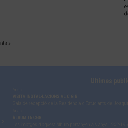
e
d
nts »
Ultimes publ
Arxiu
VISITA INSTAL·LACIONS AL C G B
Sala de recepció de la Residència d’Estudiants de Joaqu
Arxiu
ÀLBUM 16 CGB
ció
Les imatges d’aquest àlbum pertanyen als anys 1962-1963