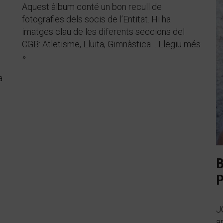
Aquest àlbum conté un bon recull de
fotografies dels socis de l’Entitat. Hi ha
imatges clau de les diferents seccions del
CGB: Atletisme, Lluita, Gimnàstica…
Llegiu més
»
a
B
P
J
a