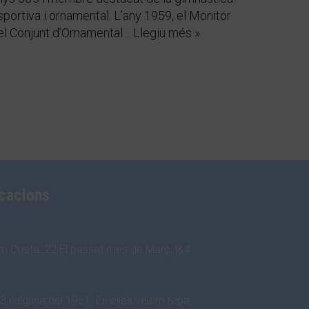
sportiva i ornamental. L’any 1959, el Monitor
el Conjunt d’Ornamental…
Llegiu més »
icacions
im Costa, 22 El passat mes de Març, l&#…
 i alguna del 1961. En elles veiem repa…