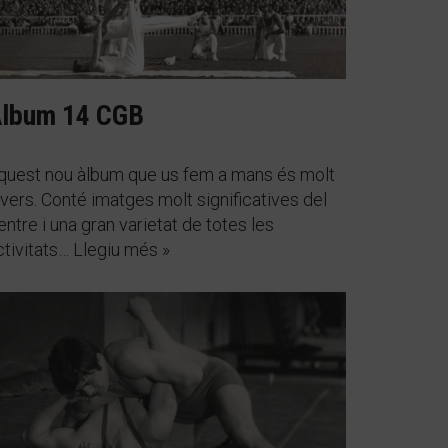
lbum 14 CGB
quest nou àlbum que us fem a mans és molt
ivers. Conté imatges molt significatives del
entre i una gran varietat de totes les
ctivitats…
Llegiu més »