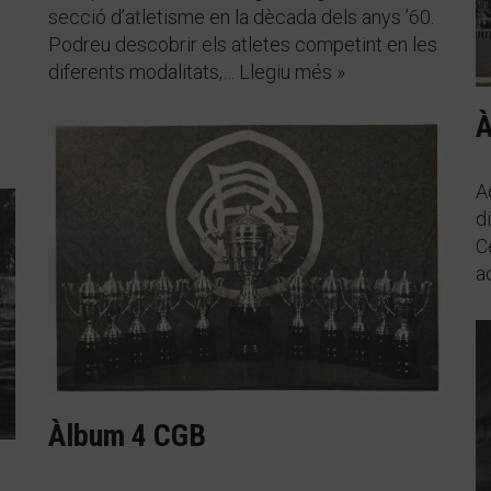
secció d’atletisme en la dècada dels anys ’60.
Podreu descobrir els atletes competint en les
diferents modalitats,…
Llegiu més »
À
A
d
C
a
Àlbum 4 CGB