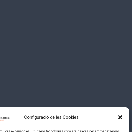
Configuració de les Cookies
s millors experiències, utilitzem tecnologies com ara galetes per emmagatzemar