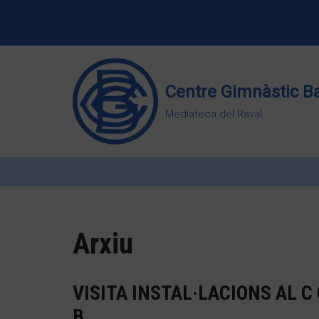
Vés
al
contingut
Centre Gimnàstic B
Mediateca del Raval.
Arxiu
VISITA INSTAL·LACIONS AL C
B