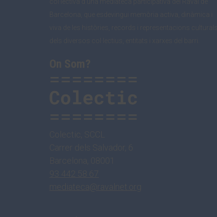
col·lectiva d’una mediateca participativa del Raval de
Barcelona, que esdevingui memòria activa, dinàmica i
viva de les històries, records i representacions cultural
dels diversos col·lectius, entitats i xarxes del barri.
On Som?
Colectic, SCCL
Carrer dels Salvador, 6
Barcelona, 08001
93 442 58 67
mediateca@ravalnet.org