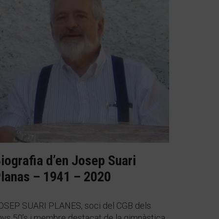
iografia d’en Josep Suari
lanas – 1941 – 2020
OSEP SUARI PLANES, soci del CGB dels
nys 50’s i membre destacat de la gimnàstica