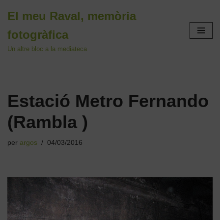
El meu Raval, memòria
Vés
fotogràfica
al
contingut
Un altre bloc a la mediateca
Estació Metro Fernando
(Rambla )
per
argos
04/03/2016