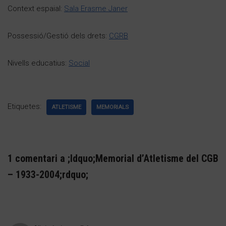
Context espaial:
Sala Erasme Janer
Possessió/Gestió dels drets:
CGRB
Nivells educatius:
Social
Etiquetes:
ATLETISME
MEMORIALS
1 comentari a ;ldquo;Memorial d’Atletisme del CGB
– 1933-2004;rdquo;