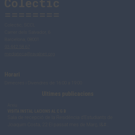
Colectic, SCCL
Carrer dels Salvador, 6
Barcelona, 08001
93 442 58 67
mediateca@ravalnet.org
Horari
Dimecres i Divendres de 16:00 a 19:00
Ultimes publicacions
Arxiu
VISITA INSTAL·LACIONS AL C G B
Sala de recepció de la Residència d’Estudiants de
Joaquim Costa, 22 El passat mes de Març, l&#…