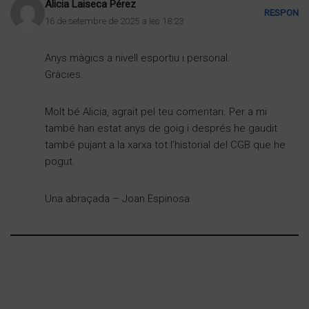
Alicia Laiseca Pérez
RESPON
16 de setembre de 2025 a les 18:23
Anys màgics a nivell esportiu i personal.
Gràcies.
Molt bé Alicia, agraït pel teu comentari. Per a mi
també han estat anys de goig i després he gaudit
també pujant a la xarxa tot l’historial del CGB que he
pogut.
Una abraçada – Joan Espinosa