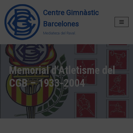
Centre Gimnàstic
Vés
Barcelones
al
contingut
Mediateca del Raval.
Memorial d’Atletisme del
CGB – 1933-2004