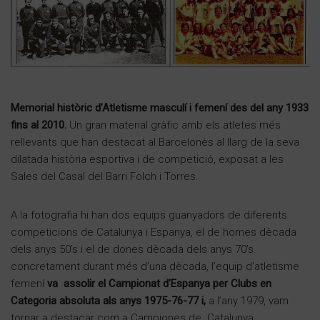
Memorial històric d’Atletisme masculí i femení des del any 1933
fins al 2010.
Un gran material gràfic amb els atletes més
rellevants que han destacat al Barcelonès al llarg de la seva
dilatada història esportiva i de competició, exposat a les
Sales del Casal del Barri Folch i Torres.
A la fotografia hi han dos equips guanyadors de diferents
competicions de Catalunya i Espanya, el de homes dècada
dels anys 50’s i el de dones dècada dels anys 70’s.
concretament durant més d’una dècada, l’equip d’atletisme
femení
va assolir el Campionat d’Espanya per Clubs en
Categoria absoluta als anys 1975-76-77 i,
a l’any 1979, vam
tornar a destacar com a Campiones de Catalunya.