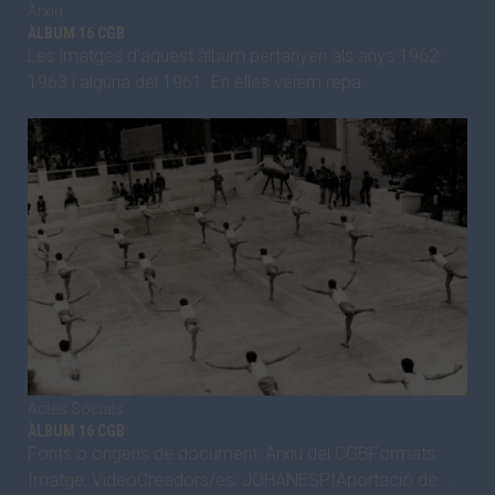
Arxiu
ÀLBUM 16 CGB
Les imatges d’aquest àlbum pertanyen als anys 1962-
1963 i alguna del 1961. En elles veiem repa…
Actes Socials
ÀLBUM 16 CGB
Fonts o origens de document: Arxiu del CGBFormats:
Imatge, VideoCreadors/es: JOHANESPIAportació de..…