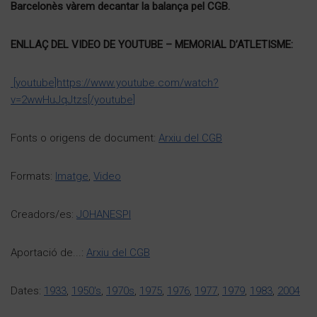
Barcelonès vàrem decantar la balança pel CGB.
ENLLAÇ DEL VIDEO DE YOUTUBE – MEMORIAL D’ATLETISME:
[youtube]https://www.youtube.com/watch?
v=2wwHuJqJtzs[/youtube]
Fonts o origens de document:
Arxiu del CGB
Formats:
Imatge
,
Video
Creadors/es:
JOHANESPI
Aportació de...:
Arxiu del CGB
Dates:
1933
,
1950's
,
1970s
,
1975
,
1976
,
1977
,
1979
,
1983
,
2004