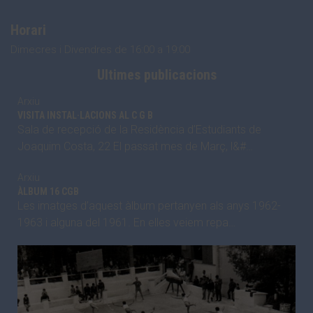
Horari
Dimecres i Divendres de 16:00 a 19:00
Ultimes publicacions
Arxiu
VISITA INSTAL·LACIONS AL C G B
Sala de recepció de la Residència d’Estudiants de
Joaquim Costa, 22 El passat mes de Març, l&#…
Arxiu
ÀLBUM 16 CGB
Les imatges d’aquest àlbum pertanyen als anys 1962-
1963 i alguna del 1961. En elles veiem repa…