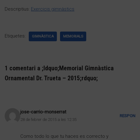
Descriptius:
Exercicis gimnàstics
Etiquetes:
GIMNÀSTICA
MEMORIALS
1 comentari a ;ldquo;Memorial Gimnàstica
Ornamental Dr. Trueta – 2015;rdquo;
jose-carrio-monserrat
RESPON
28 de febrer de 2015 a les 12:35
Como todo lo que tu haces es correcto y