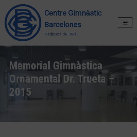
Centre Gimnàstic
Vés
Barcelones
al
contingut
Mediateca del Raval.
Memorial Gimnàstica
Ornamental Dr. Trueta –
2015