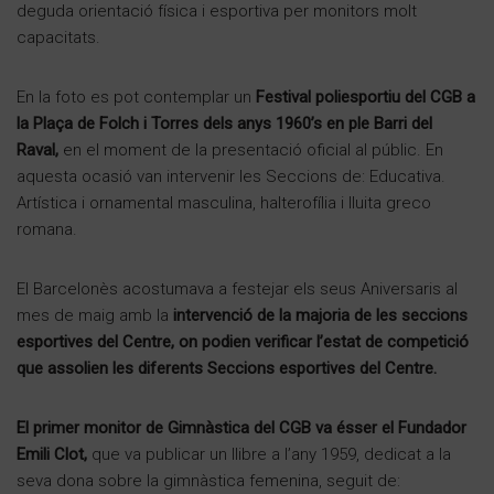
deguda orientació física i esportiva per monitors molt
capacitats.
En la foto es pot contemplar un
Festival poliesportiu del CGB a
la Plaça de Folch i Torres dels anys 1960’s en ple Barri del
Raval,
en el moment de la presentació oficial al públic. En
aquesta ocasió van intervenir les Seccions de: Educativa.
Artística i ornamental masculina, halterofília i lluita greco
romana.
El Barcelonès acostumava a festejar els seus Aniversaris al
mes de maig amb la
intervenció de la majoria de les seccions
esportives del Centre, on podien verificar l’estat de competició
que assolien les diferents Seccions esportives del Centre.
El primer monitor de Gimnàstica del CGB va ésser el Fundador
Emili Clot,
que va publicar un llibre a l’any 1959, dedicat a la
seva dona sobre la gimnàstica femenina, seguit de: