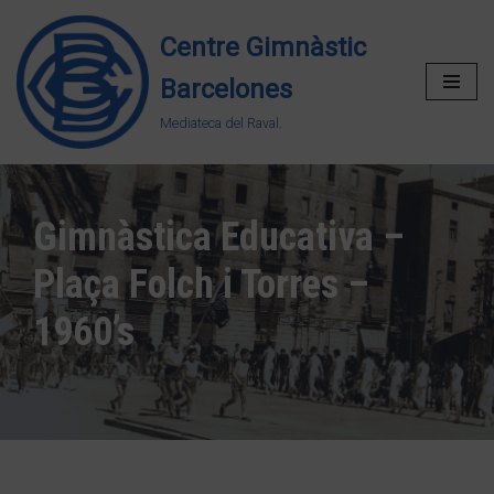
Centre Gimnàstic
Vés
Barcelones
al
contingut
Mediateca del Raval.
Gimnàstica Educativa –
Plaça Folch i Torres –
1960’s