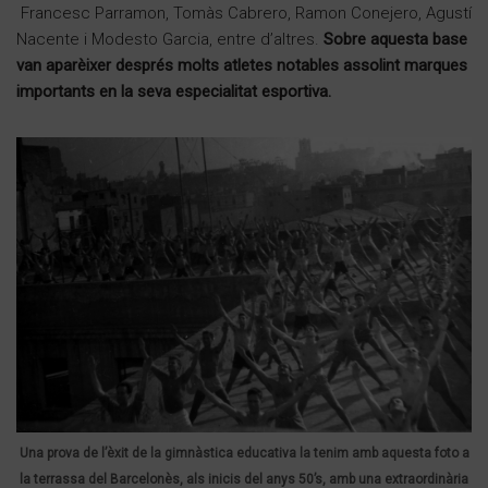
Francesc Parramon, Tomàs Cabrero, Ramon Conejero, Agustí
Nacente i Modesto Garcia, entre d’altres.
Sobre aquesta base
van aparèixer després molts atletes notables assolint marques
importants en la seva especialitat esportiva.
Una prova de l’èxit de la gimnàstica educativa la tenim amb aquesta foto a
la terrassa del Barcelonès, als inicis del anys 50’s, amb una extraordinària