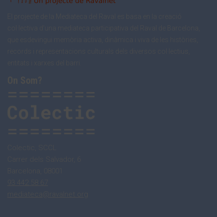
El projecte de la Mediateca del Raval es basa en la creació
col·lectiva d’una mediateca participativa del Raval de Barcelona,
que esdevingui memòria activa, dinàmica i viva de les històries,
records i representacions culturals dels diversos col·lectius,
entitats i xarxes del barri.
On Som?
Colectic, SCCL
Carrer dels Salvador, 6
Barcelona, 08001
93 442 58 67
mediateca@ravalnet.org