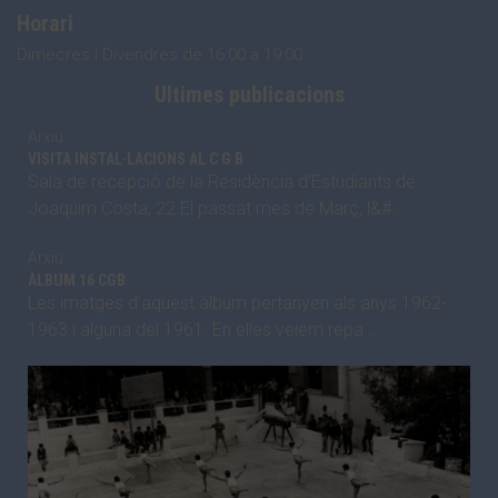
Horari
Dimecres i Divendres de 16:00 a 19:00
Ultimes publicacions
Arxiu
VISITA INSTAL·LACIONS AL C G B
Sala de recepció de la Residència d’Estudiants de
Joaquim Costa, 22 El passat mes de Març, l&#…
Arxiu
ÀLBUM 16 CGB
Les imatges d’aquest àlbum pertanyen als anys 1962-
1963 i alguna del 1961. En elles veiem repa…