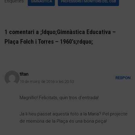
Etiquetes:
GIMNÀSTICA
PROFESSORS I MONITORS DEL CGB
1 comentari a ;ldquo;Gimnàstica Educativa –
Plaça Folch i Torres – 1960’s;rdquo;
títan
RESPON
10 de març de 2016 a les 20:53
Magnífic! Felicitats, quin tros d’entrada!
Ja li heu passat aquesta foto a la Maria? Pel projecte
de memòria de la Plaça és una bona peça!