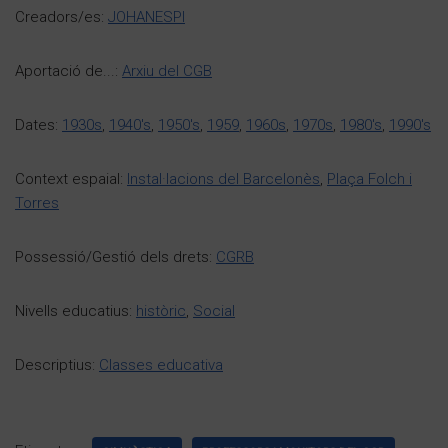
Creadors/es:
JOHANESPI
Aportació de...:
Arxiu del CGB
Dates:
1930s
,
1940's
,
1950's
,
1959
,
1960s
,
1970s
,
1980's
,
1990's
Context espaial:
Instal·lacions del Barcelonès
,
Plaça Folch i
Torres
Possessió/Gestió dels drets:
CGRB
Nivells educatius:
històric
,
Social
Descriptius:
Classes educativa