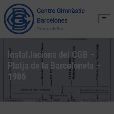
Centre Gimnàstic
Vés
Barcelones
al
contingut
Mediateca del Raval.
Instal.lacions del CGB –
Platja de la Barceloneta –
1986