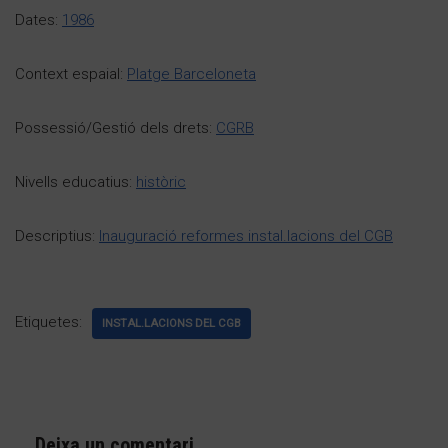
Dates:
1986
Context espaial:
Platge Barceloneta
Possessió/Gestió dels drets:
CGRB
Nivells educatius:
històric
Descriptius:
Inauguració reformes instal.lacions del CGB
Etiquetes:
INSTAL.LACIONS DEL CGB
Deixa un comentari