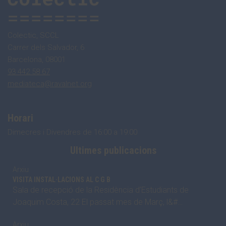
Colectic, SCCL
Carrer dels Salvador, 6
Barcelona, 08001
93 442 58 67
mediateca@ravalnet.org
Horari
Dimecres i Divendres de 16:00 a 19:00
Ultimes publicacions
Arxiu
VISITA INSTAL·LACIONS AL C G B
Sala de recepció de la Residència d’Estudiants de
Joaquim Costa, 22 El passat mes de Març, l&#…
Arxiu