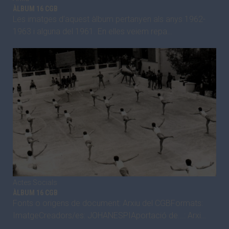
ÀLBUM 16 CGB
Les imatges d’aquest àlbum pertanyen als anys 1962-
1963 i alguna del 1961. En elles veiem repa…
Actes Socials
ÀLBUM 16 CGB
Fonts o origens de document: Arxiu del CGBFormats:
ImatgeCreadors/es: JOHANESPIAportació de...: Arxi…