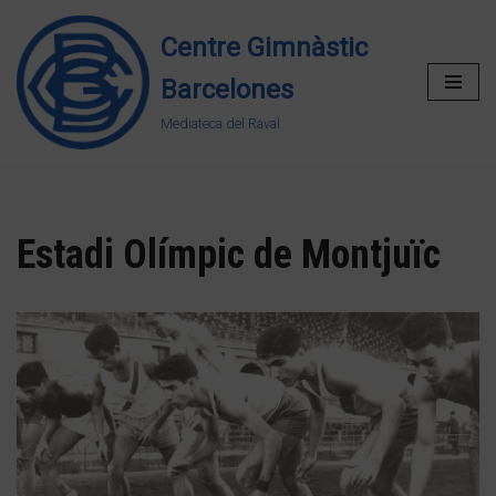
Centre Gimnàstic
Vés
Barcelones
al
contingut
Mediateca del Raval.
Estadi Olímpic de Montjuïc