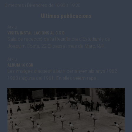
Dimecres i Divendres de 16:00 a 19:00
Ultimes publicacions
Arxiu
VISITA INSTAL·LACIONS AL C G B
Sala de recepció de la Residència d’Estudiants de
Joaquim Costa, 22 El passat mes de Març, l&#…
Arxiu
ÀLBUM 16 CGB
Les imatges d’aquest àlbum pertanyen als anys 1962-
1963 i alguna del 1961. En elles veiem repa…