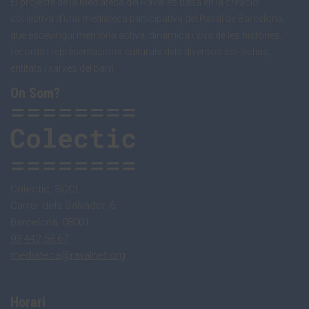
El projecte de la Mediateca del Raval es basa en la creació
col·lectiva d’una mediateca participativa del Raval de Barcelona,
que esdevingui memòria activa, dinàmica i viva de les històries,
records i representacions culturals dels diversos col·lectius,
entitats i xarxes del barri.
On Som?
Colectic, SCCL
Carrer dels Salvador, 6
Barcelona, 08001
93 442 58 67
mediateca@ravalnet.org
Horari