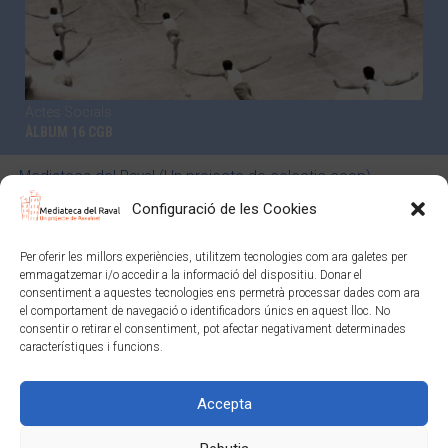
Actes Socials
ÀLBUM 16 CGB
Mediateca del Raval (Un projecte de colectic.coop)
Avís Legal
Política de privacitat i normes d’ús
Configuració de les Cookies
Política de xarxes socials
Política de cookies (EU)
Per oferir les millors experiències, utilitzem tecnologies com ara galetes per
Mediateca del Raval (Un projecte de
colectic.coop)
emmagatzemar i/o accedir a la informació del dispositiu. Donar el
Avis Legal
-
Política de privacitat i normes d'ús
-
Política de
consentiment a aquestes tecnologies ens permetrà processar dades com ara
el comportament de navegació o identificadors únics en aquest lloc. No
xarxes socials
-
Política de cookies
consentir o retirar el consentiment, pot afectar negativament determinades
característiques i funcions.
Amb el suport de:
Accepta