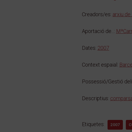
Creadors/es:
arxiu de
Aportació de...:
MªCar
Dates:
2007
Context espaial:
Barce
Possessió/Gestió dels
Descriptius:
compars
Etiquetes:
2007
C