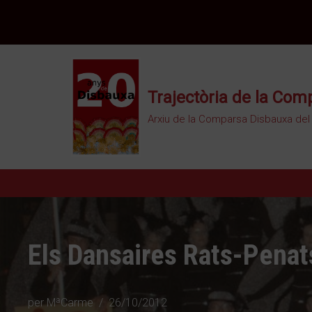
Vés
al
contingut
Trajectòria de la Co
Arxiu de la Comparsa Disbauxa del
Els Dansaires Rats-Penat
per
MªCarme
26/10/2012