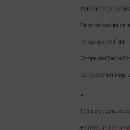
Referència de les fotog
Taller de costura de l
companya desfilant.
Comparsa i Banda Gira
Carles Martí entrega 
.
Fonts o origens de d
Formats:
Imatge
,
Imat