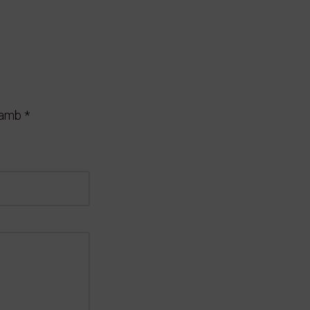
s amb
*