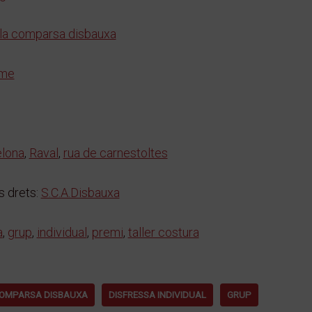
 la comparsa disbauxa
me
lona
,
Raval
,
rua de carnestoltes
 drets:
S.C.A.Disbauxa
a
,
grup
,
individual
,
premi
,
taller costura
OMPARSA DISBAUXA
DISFRESSA INDIVIDUAL
GRUP