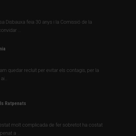
a Disbauxa feia 30 anys i la Comissió de la
convidar …
mia
m quedar recluït per evitar els contagis, per la
 ai…
els Ratpenats
estat molt complicada de fer sobretot ha costat
tpenat a …