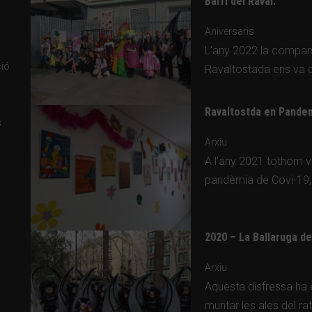
Barri del Raval.
Aniversaris
L’any 2022 la compars
ció
Ravaltostada ens va 
Ravaltostda en Pande
s
Arxiu
A l’any 2021 tothom va
pandèmia de Covi-19,
2020 – La Ballaruga d
Arxiu
Aquesta disfressa ha 
muntar les ales del ra