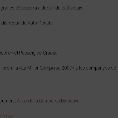
rafies d’esquerra a dreta i de dalt a baix:
a disfressa de Rats-Penats
sol en el Passeig de Gràcia.
el premi a «La Millor Comparsa 2007» a les companyes de 
ocument:
Arxiu de la Comparsa Disbauxa
ge fixa