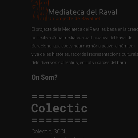
El projecte de la Mediateca del Raval es basa en la crea
col·lectiva d’una mediateca participativa del Raval de
Barcelona, que esdevingui memòria activa, dinàmica i
viva de les històries, records i representacions cultural
dels diversos col·lectius, entitats i xarxes del barri.
On Som?
Colectic, SCCL