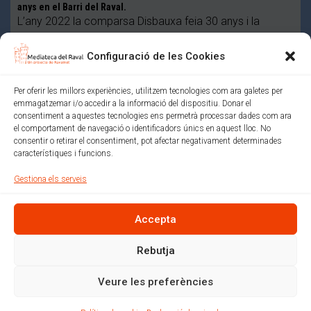
anys en el Barri del Raval.
L’any 2022 la comparsa Disbauxa feia 30 anys i la
Comissió de la Ravaltostada ens va convidar …
Configuració de les Cookies
Mediateca del Raval (Un projecte de colectic.coop)
Política de xarxes socials
Avís legal
Per oferir les millors experiències, utilitzem tecnologies com ara galetes per
emmagatzemar i/o accedir a la informació del dispositiu. Donar el
Política de privacitat i normes d’ús
consentiment a aquestes tecnologies ens permetrà processar dades com ara
Política de cookies (EU)
el comportament de navegació o identificadors únics en aquest lloc. No
consentir o retirar el consentiment, pot afectar negativament determinades
característiques i funcions.
Amb el suport de:
Gestiona els serveis
Accepta
Rebutja
Veure les preferències