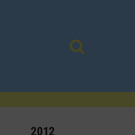
Vés
al
contingut
2012