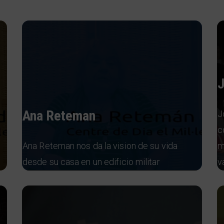
J
Ana Reteman
J
c
Ana Reteman nos da la vision de su vida
m
desde su casa en un edificio militar
v