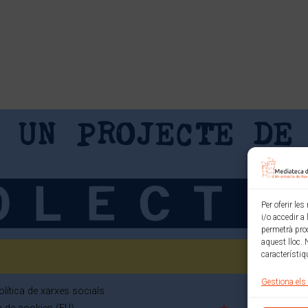
Per oferir le
i/o accedir a
permetrà pro
aquest lloc. 
característiq
Gestiona els
olítica de xarxes socials