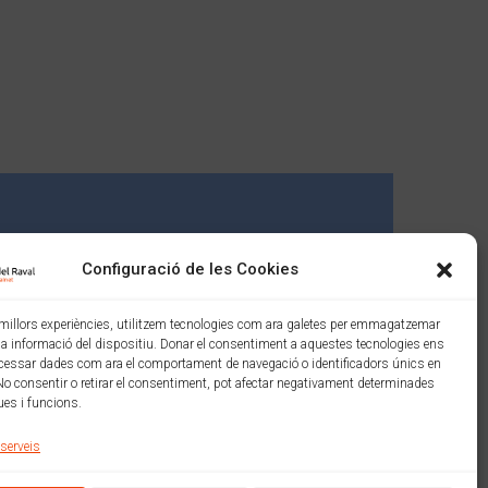
Configuració de les Cookies
s millors experiències, utilitzem tecnologies com ara galetes per emmagatzemar
 la informació del dispositiu. Donar el consentiment a aquestes tecnologies ens
cessar dades com ara el comportament de navegació o identificadors únics en
No consentir o retirar el consentiment, pot afectar negativament determinades
ues i funcions.
 serveis
Amb el suport de: