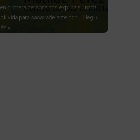
 en primera persona nos explica su nada
acil vida para sacar adelante con…
Llegiu
és »