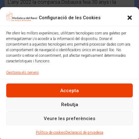
L’any 2022 la comparsa Disbauxa feia 30 anys i la
Comissió de la Ravaltostada ens va convidar …
Configuració de les Cookies
Mediateca del Raval (Un projecte de colectic.coop)
Política de xarxes socials
Avís legal
Per oferir les millors experiències, utilitzem tecnologies com ara galetes per
emmagatzemar i/o accedir a la informació del dispositiu. Donar el
Política de privacitat i normes d’ús
consentiment a aquestes tecnologies ens permetrà processar dades com ara
Política de cookies (EU)
el comportament de navegació o identificadors únics en aquest lloc. No
consentir o retirar el consentiment, pot afectar negativament determinades
característiques i funcions.
Amb el suport de:
Gestiona els serveis
Accepta
Rebutja
Veure les preferències
Política de cookies
Declaració de privadesa