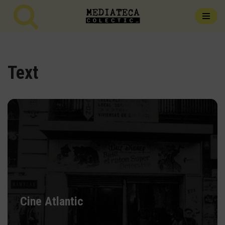
Vés
al
contingut
Text
Cine Atlantic