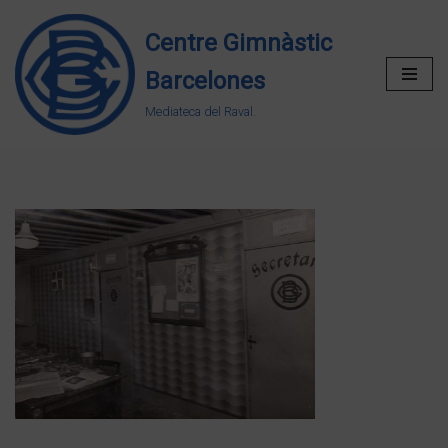
Centre Gimnàstic
Vés
Barcelones
al
contingut
Mediateca del Raval.