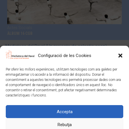
Actes Socials
ÀLBUM 16 CGB
Mediateca del Raval (Un projecte de colectic.coop)
Avís Legal
Política de privacitat i normes d’ús
Configuració de les Cookies
Política de xarxes socials
Política de cookies (EU)
Per oferir les millors experiències, utilitzem tecnologies com ara galetes per
Mediateca del Raval (Un projecte de
colectic.coop)
emmagatzemar i/o accedir a la informació del dispositiu. Donar el
Avis Legal
-
Política de privacitat i normes d'ús
-
Política de
consentiment a aquestes tecnologies ens permetrà processar dades com ara
el comportament de navegació o identificadors únics en aquest lloc. No
xarxes socials
-
Política de cookies
consentir o retirar el consentiment, pot afectar negativament determinades
característiques i funcions.
Amb el suport de:
Accepta
Rebutja