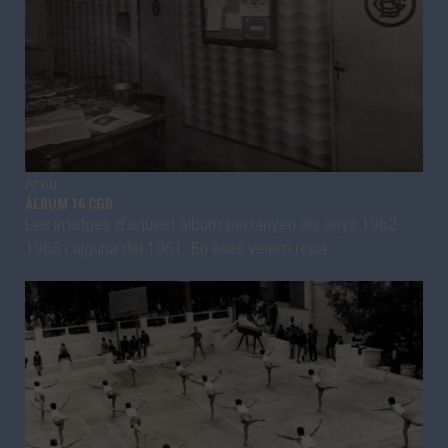
Arxiu
ÀLBUM 16 CGB
Les imatges d’aquest àlbum pertanyen als anys 1962-
1963 i alguna del 1961. En elles veiem repa…