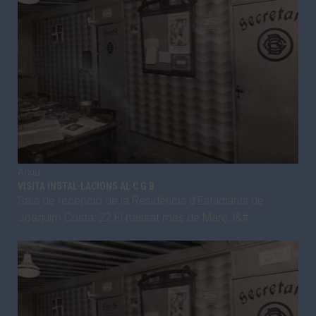
Arxiu
VISITA INSTAL·LACIONS AL C G B
Sala de recepció de la Residència d’Estudiants de
Joaquim Costa, 22 El passat mes de Març, l&#…