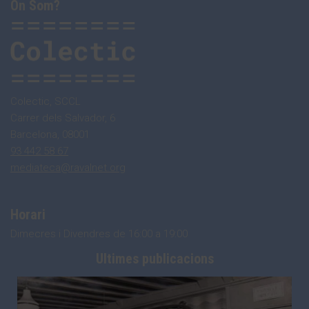
On Som?
Colectic, SCCL
Carrer dels Salvador, 6
Barcelona, 08001
93 442 58 67
mediateca@ravalnet.org
Horari
Dimecres i Divendres de 16:00 a 19:00
Ultimes publicacions