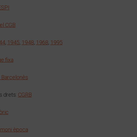
SPI
del CGB
44
,
1945
,
1948
,
1968
,
1995
e fixa
 Barcelonès
 drets:
CGRB
òric
timoni època