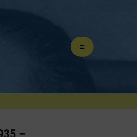
935 –