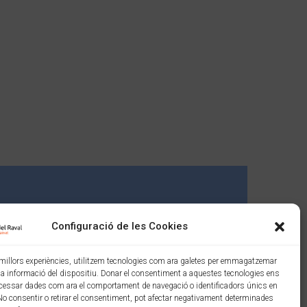
Configuració de les Cookies
s millors experiències, utilitzem tecnologies com ara galetes per emmagatzemar
 la informació del dispositiu. Donar el consentiment a aquestes tecnologies ens
cessar dades com ara el comportament de navegació o identificadors únics en
No consentir o retirar el consentiment, pot afectar negativament determinades