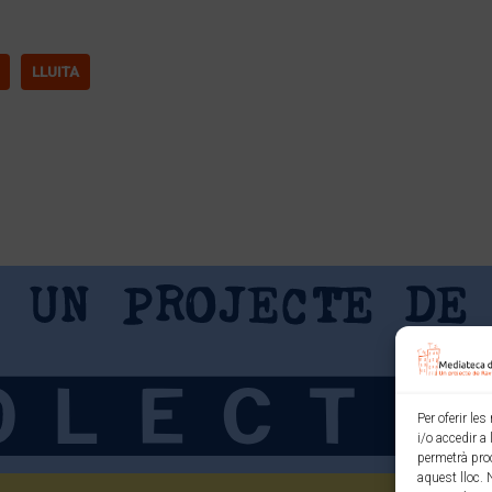
LLUITA
Per oferir le
i/o accedir a
permetrà pro
aquest lloc. 