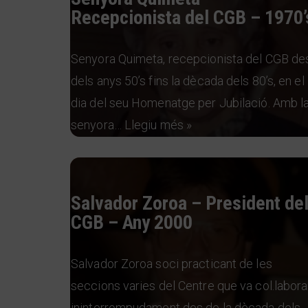
Recepcionista del CGB – 1970’
Senyora Quimeta, recepcionista del CGB de
dels anys 50’s fins la dècada dels 80’s, en el
dia del seu Homenatge per Jubilació. Amb l
senyora…
Llegiu més »
Salvador Zoroa – President de
CGB – Any 2000
Salvador Zoroa soci practicant de les
seccions varies del Centre que va col.labora
ininterrompudament des de la dècada dels