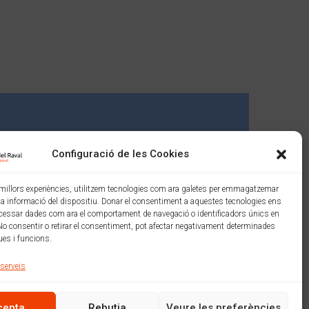
Configuració de les Cookies
s millors experiències, utilitzem tecnologies com ara galetes per emmagatzemar
 la informació del dispositiu. Donar el consentiment a aquestes tecnologies ens
cessar dades com ara el comportament de navegació o identificadors únics en
No consentir o retirar el consentiment, pot afectar negativament determinades
ues i funcions.
 serveis
Amb el suport de:
cepta
Rebutja
Veure les preferències