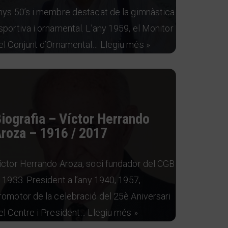
nys 50’s i membre destacat de la gimnàstica
sportiva i ornamental. L’any 1959, el Monitor
el Conjunt d’Ornamental…
Llegiu més »
iografia – Víctor Herrando
roza – 1916 / 2017
íctor Herrando Aroza, soci fundador del CGB
l 1933. President a l’any 1940, 1957,
romotor de la celebració del 25è Aniversari
el Centre i President…
Llegiu més »