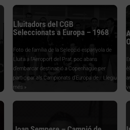
Lluitadors del CGB
Seleccionats a Europa – 1968
A
O
Foto de família de la Selecció espanyola de
Lluita a l’Aeroport del Prat, poc abans
E
d’embarcar destinació a Copenhague per
è
participar als Campionats d’Europa de…
Llegiu
a
més »
v
Joan Sempere – Campió de
I