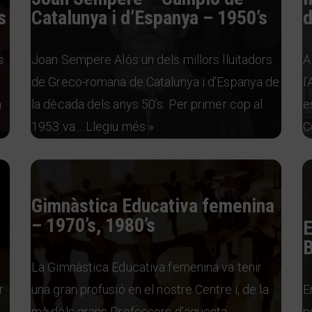
s
Catalunya i d’Espanya – 1950’s
d
s
Joan Sempere Alós un dels millors lluitadors
A
de Greco-romana de Catalunya i d’Espanya de
l
a
la dècada dels anys 50’s. Per primer cop al
e
1953 va…
Llegiu més »
C
l
Gimnàstica Educativa femenina
– 1970’s, 1980’s
E
B
La Gimnàstica Educativa femenina va tenir
r
una gran profusió en el nostre Centre i, de la
E
mà dels grans Professors d’aquesta
n