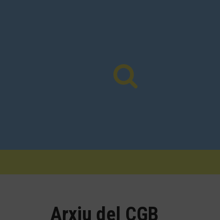
Vés
al
contingut
Arxiu del CGB