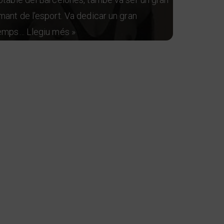
mant de l’esport. Va dedicar un gran
emps…
Llegiu més »