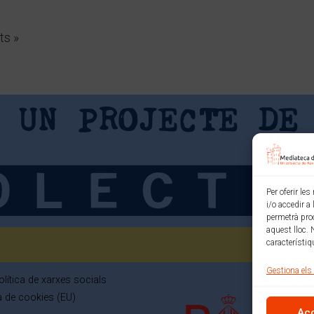
ts »
Per oferir le
i/o accedir a
permetrà pro
aquest lloc. 
característiq
Gestiona els
olítica de xarxes socials
ca de cookies (EU)
Ac