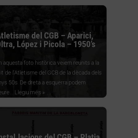
tletisme del CGB – Aparici,
ltra, López i Picola – 1950’s
n aquesta foto històrica veiem reunits a la
lit de l’Atletisme del GCB de la dècada dels
nys 50s. De dreta a esquerra podem
eure…
Llegiu més »
nstal.lacions del CGB – Platja