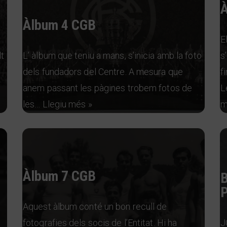
Àlbum 4 CGB
E
t
L’ àlbum que teniu a mans, s’inicia amb la foto
s
l
dels fundadors del Centre. A mesura que
f
anem passant les pàgines trobem fotos de
L
les…
Llegiu més »
m
Àlbum 7 CGB
B
P
Aquest àlbum conté un bon recull de
fotografies dels socis de l’Entitat. Hi ha
J