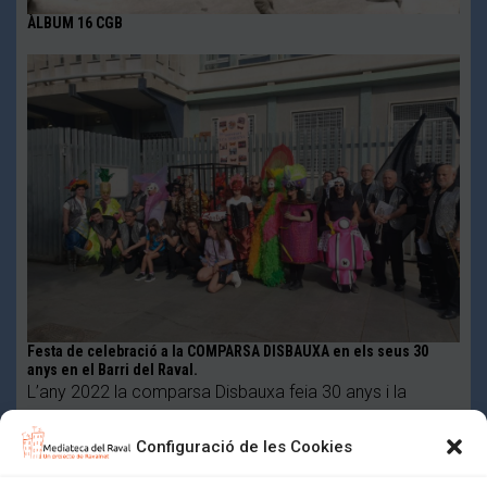
ÀLBUM 16 CGB
Festa de celebració a la COMPARSA DISBAUXA en els seus 30
anys en el Barri del Raval.
L’any 2022 la comparsa Disbauxa feia 30 anys i la
Comissió de la Ravaltostada ens va convidar …
Configuració de les Cookies
Mediateca del Raval (Un projecte de colectic.coop)