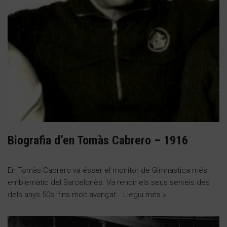
Biografia d’en Tomàs Cabrero – 1916
En Tomàs Cabrero va ésser el monitor de Gimnàstica més
emblemàtic del Barcelonès. Va rendir els seus serveis des
dels anys 50s, fins molt avançat…
Llegiu més »