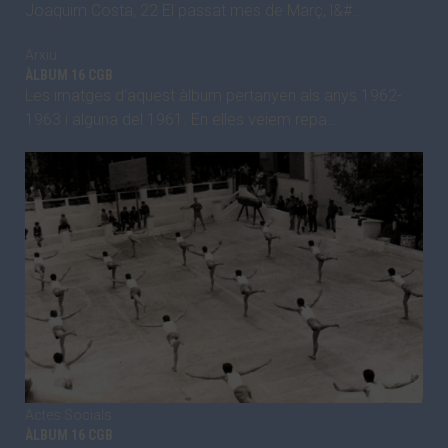
Joaquim Costa, 22 El passat mes de Març, l&#…
Arxiu
ÀLBUM 16 CGB
Les imatges d’aquest àlbum pertanyen als anys 1962-
1963 i alguna del 1961. En elles veiem repa…
Actes Socials
ÀLBUM 16 CGB