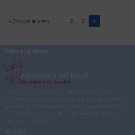
« Entrades anteriors
1
2
3
4
Sobre el projecte:
El projecte de la Mediateca del Raval es basa en la creació
col·lectiva d’una mediateca participativa del Raval de Barcelona,
que esdevingui memòria activa, dinàmica i viva de les històries,
records i representacions culturals dels diversos col·lectius,
entitats i xarxes del barri.
On Som?