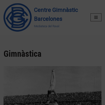
Centre Gimnàstic
Vés
Barcelones
al
contingut
Mediateca del Raval.
Gimnàstica