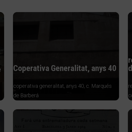
r
Coperativa Generalitat, anys 40
d
e
coperativa generalitat, anys 40, c. Marqués
r
de Barberá
c