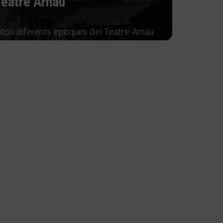
eatre Arnau
otos diferents epoques del Teatre Arnau