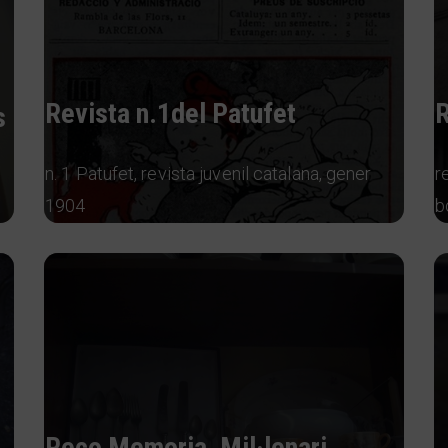
Revista n.1del Patufet
R
s
n. 1 Patufet, revista juvenil catalana, gener
r
1904
b
Reco Memoria, Mil·lenari,