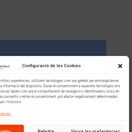
Configuració de les Cookies
s millors experiències, utilitzem tecnologies com ara galetes per emmagatzemar
 la informació del dispositiu. Donar el consentiment a aquestes tecnologies ens
cessar dades com ara el comportament de navegació o identificadors únics en
No consentir o retirar el consentiment, pot afectar negativament determinades
ues i funcions.
 serveis
Amb el suport de:
cepta
Rebutja
Veure les preferències