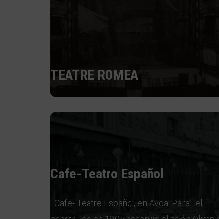
TEATRE ROMEA
Cafe-Teatro Español
Cafe- Teatre Español, en Avda. Paral·lel,
construido en 1895,absorvio el salón Olimpia