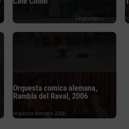
Cine Colón
T
…
Llegiu més »
f
Orquesta comica alemana,
Rambla del Raval, 2006
orquesta alemana 2006