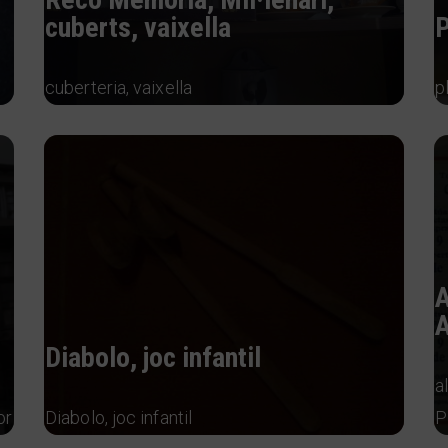
cuberts, vaixella
P
cuberteria, vaixella
p
Diabolo, joc infantil
a
or
Diabolo, joc infantil
P