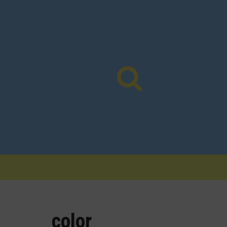
Vés
al
contingut
color