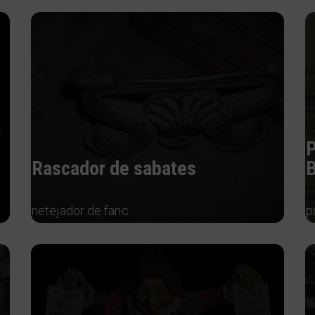
P
Rascador de sabates
netejador de fanc
p