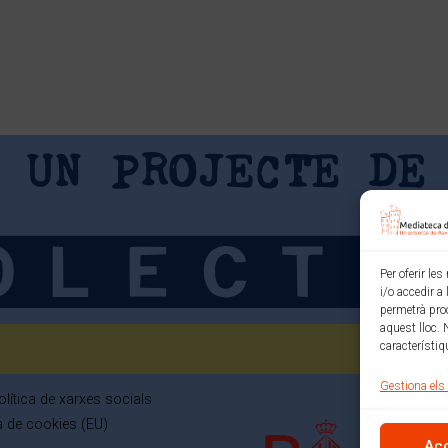
Per oferir le
i/o accedir a
permetrà pro
aquest lloc. 
característiq
Gestiona els
olítica de xarxes socials
ca de cookies (EU)
Ac