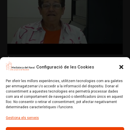
Arxiu
Las Pieceras. Ampar
Configuració de les Cookies
L'Ampar va començar a treballar als 12 o 13 anys,
d'aprenenta al taller d'un sastre. Poc temps despr…
Per oferir les millors experiències, utilitzem tecnologies com ara galetes
per emmagatzemar i/o accedir a la informació del dispositiu. Donar el
Mediateca del Raval (Un projecte de colectic.coop)
Avís legal
consentiment a aquestes tecnologies ens permetrà processar dades
com ara el comportament de navegació o identificadors únics en aquest
Política de privacitat i normes d’ús
Política de xarxes socials
lloc. No consentir o retirar el consentiment, pot afectar negativament
Política de cookies (EU)
determinades característiques i funcions.
Gestiona els serveis
Amb el suport de: