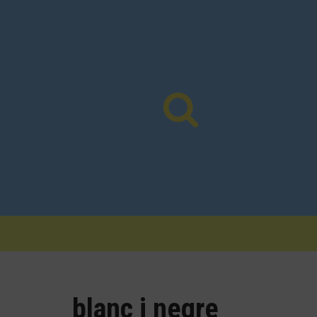
Vés
al
contingut
blanc i negre