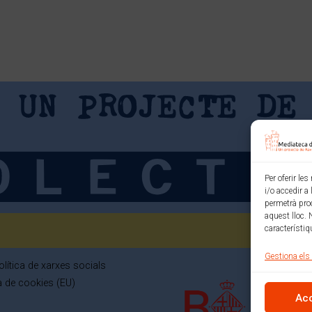
Per oferir le
i/o accedir a
permetrà pro
aquest lloc. 
característiq
Gestiona els
olítica de xarxes socials
ca de cookies (EU)
Ac