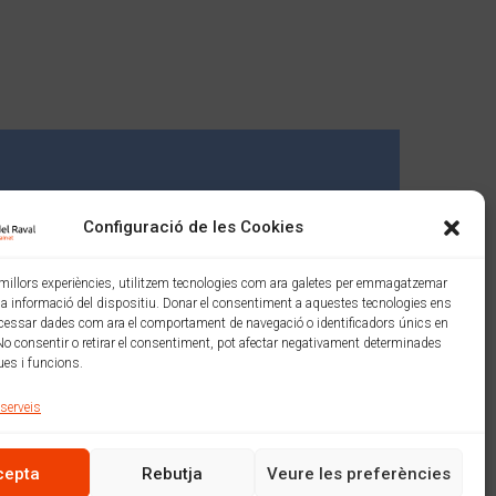
Configuració de les Cookies
s millors experiències, utilitzem tecnologies com ara galetes per emmagatzemar
 la informació del dispositiu. Donar el consentiment a aquestes tecnologies ens
cessar dades com ara el comportament de navegació o identificadors únics en
No consentir o retirar el consentiment, pot afectar negativament determinades
ues i funcions.
 serveis
Amb el suport de:
cepta
Rebutja
Veure les preferències