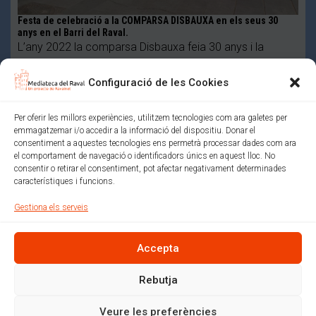
Festa de celebració a la COMPARSA DISBAUXA en els seus 30
anys en el Barri del Raval.
L’any 2022 la comparsa Disbauxa feia 30 anys i la
Comissió de la Ravaltostada ens va convidar …
Configuració de les Cookies
Mediateca del Raval (Un projecte de colectic.coop)
Política de xarxes socials
Avís legal
Per oferir les millors experiències, utilitzem tecnologies com ara galetes per
emmagatzemar i/o accedir a la informació del dispositiu. Donar el
Política de privacitat i normes d’ús
consentiment a aquestes tecnologies ens permetrà processar dades com ara
Política de cookies (EU)
el comportament de navegació o identificadors únics en aquest lloc. No
consentir o retirar el consentiment, pot afectar negativament determinades
característiques i funcions.
Amb el suport de:
Gestiona els serveis
Accepta
Rebutja
Veure les preferències